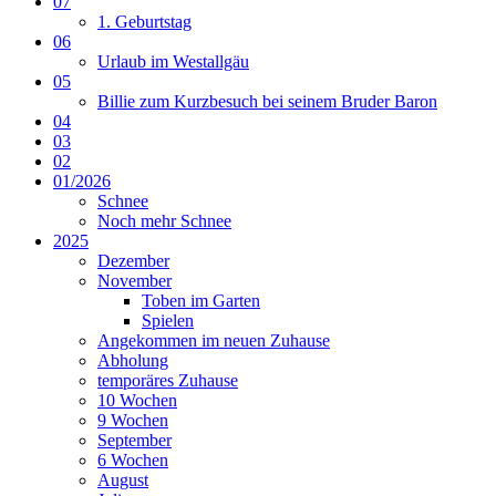
07
1. Geburtstag
06
Urlaub im Westallgäu
05
Billie zum Kurzbesuch bei seinem Bruder Baron
04
03
02
01/2026
Schnee
Noch mehr Schnee
2025
Dezember
November
Toben im Garten
Spielen
Angekommen im neuen Zuhause
Abholung
temporäres Zuhause
10 Wochen
9 Wochen
September
6 Wochen
August