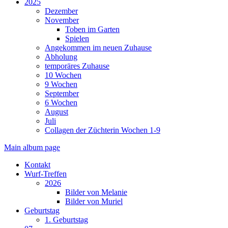
2025
Dezember
November
Toben im Garten
Spielen
Angekommen im neuen Zuhause
Abholung
temporäres Zuhause
10 Wochen
9 Wochen
September
6 Wochen
August
Juli
Collagen der Züchterin Wochen 1-9
Main album page
Kontakt
Wurf-Treffen
2026
Bilder von Melanie
Bilder von Muriel
Geburtstag
1. Geburtstag