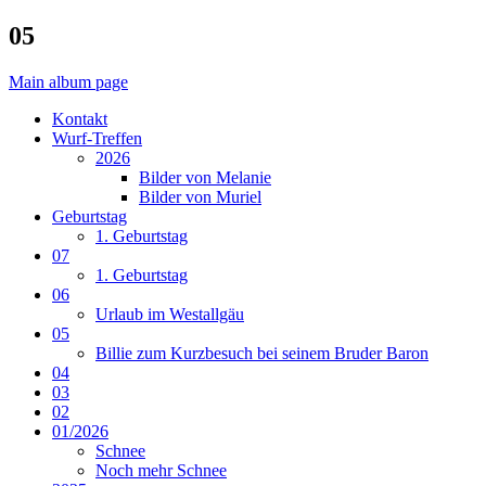
05
Main album page
Kontakt
Wurf-Treffen
2026
Bilder von Melanie
Bilder von Muriel
Geburtstag
1. Geburtstag
07
1. Geburtstag
06
Urlaub im Westallgäu
05
Billie zum Kurzbesuch bei seinem Bruder Baron
04
03
02
01/2026
Schnee
Noch mehr Schnee